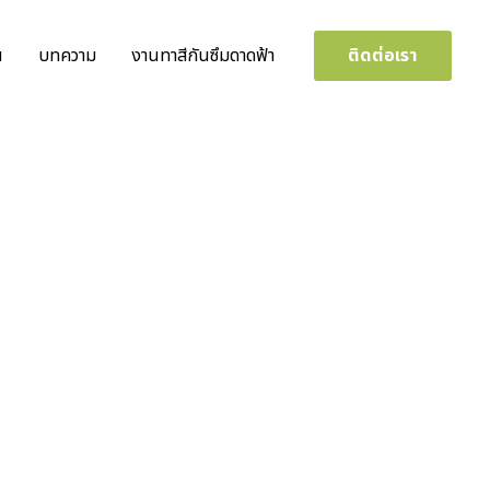
น
บทความ
งานทาสีกันซึมดาดฟ้า
ติดต่อเรา