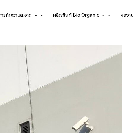
การทำความสะอาด
ผลิตภัณฑ์ Bio Organic
ผลงา