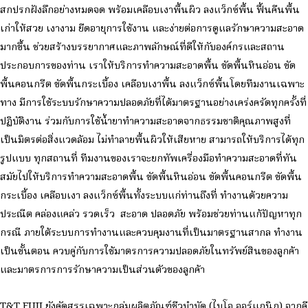
สกปรกฝังลึกอย่างหมดจด พร้อมเคลือบเงาพื้นผิว ลงแว็กซ์พื้น ฟื้นคืนพื้น
เก่าให้สวย เงางาม ยืดอายุการใช้งาน และง่ายต่อการดูแลรักษาความสะอาด
มากขึ้น ช่วยสร้างบรรยากาศและภาพลักษณ์ที่ดีให้กับองค์กรและสถาน
ประกอบการของท่าน เราให้บริการทำความสะอาดพื้น ขัดพื้นหินอ่อน ขัด
พื้นคอนกรีต ขัดพื้นกระเบื้อง เคลือบเงาพื้น ลงแว็กซ์พื้นโดยทีมงานเฉพาะ
ทาง มีการใช้ระบบรักษาความปลอดภัยที่ได้มาตรฐานอย่างเคร่งครัดทุกครั้งที่
ปฏิบัติงาน ร่วมกับการใช้น้ำยาทำความสะอาดจากธรรมชาติคุณภาพสูงที่
เป็นมิตรต่อสิ่งแวดล้อม ไม่ทำลายพื้นผิวให้เสียหาย สามารถให้บริการได้ทุก
รูปแบบ ทุกสถานที่ ทีมงานของเราจะยกทัพเครื่องมือทำความสะอาดที่ทัน
สมัยไปให้บริการทำความสะอาดพื้น ขัดพื้นหินอ่อน ขัดพื้นคอนกรีต ขัดพื้น
กระเบื้อง เคลือบเงา ลงแว็กซ์พื้นทั้งระบบแก่ท่านถึงที่ ทำงานด้วยความ
ประณีต คล่องแคล่ว รวดเร็ว สะอาด ปลอดภัย พร้อมช่วยท่านแก้ปัญหาทุก
กรณี ภายใต้ระบบการทำงานและควบคุมงานที่เป็นมาตรฐานสากล ทำงาน
เป็นขั้นตอน ควบคู่กับการใช้มาตรการความปลอดภัยในทรัพย์สินของลูกค้า
และมาตรการการรักษาความเป็นส่วนตัวของลูกค้า
T&T FUJI ยังคัดสรรเฉพาะกลุ่มผลิตภัณฑ์ชีวบำบัด (ไบโอ ออร์แกนิก) จากคี