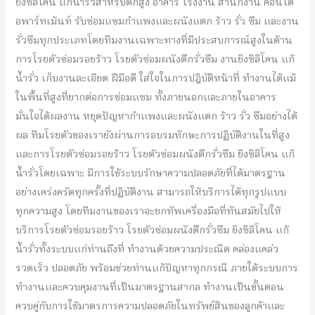
ยิงซิลิโคน แก้น้ำรั่วสำหรับตึกสูง อาคาร โรงงาน สำนักงาน คอนโด
อพาร์ทเม้นท์ รับซ่อมแซมกำแพงและผนังแตก ร้าว รั่ว ซึม และงาน
รั่วซึมทุกประเภทโดยทีมงานเฉพาะทางที่มีประสบการณ์สูงในด้าน
การโรยตัวซ่อมรอยร้าว โรยตัวซ่อมผนังตึกรั่วซึม งานยิงซิลิโคน แก้
น้ำรั่ว เก็บงานละเอียด ฝีมือดี ใส่ใจในการปฎิบัติหน้าที่ ทำงานได้แม้
ในพื้นที่สูงที่ยากต่อการซ่อมแซม ทั้งภายนอกและภายในอาคาร
มั่นใจได้ผลงาน หยุดปัญหากำแพงและผนังแตก ร้าว รั่ว ซึมอย่างได้
ผล ทีมโรยตัวของเรายังผ่านการอบรมทักษะการปฏิบัติงานในที่สูง
และการโรยตัวซ่อมรอยร้าว โรยตัวซ่อมผนังตึกรั่วซึม ยิงซิลิโคน แก้
น้ำรั่วโดยเฉพาะ มีการใช้ระบบรักษาความปลอดภัยที่ได้มาตรฐาน
อย่างเคร่งครัดทุกครั้งที่ปฏิบัติงาน สามารถให้บริการได้ทุกรูปแบบ
ทุกความสูง โดยทีมงานของเราจะยกทัพเครื่องมือที่ทันสมัยไปให้
บริการโรยตัวซ่อมรอยร้าว โรยตัวซ่อมผนังตึกรั่วซึม ยิงซิลิโคน แก้
น้ำรั่วทั้งระบบแก่ท่านถึงที่ ทำงานด้วยความประณีต คล่องแคล่ว
รวดเร็ว ปลอดภัย พร้อมช่วยท่านแก้ปัญหาทุกกรณี ภายใต้ระบบการ
ทำงานและควบคุมงานที่เป็นมาตรฐานสากล ทำงานเป็นขั้นตอน
ควบคู่กับการใช้มาตรการความปลอดภัยในทรัพย์สินของลูกค้าและ