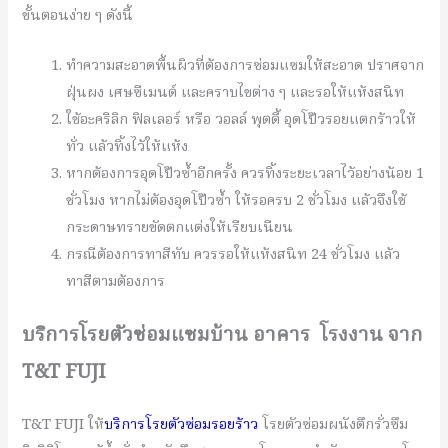
ขั้นตอนง่าย ๆ ดังนี้
ทำความสะอาดพื้นผิวที่ต้องการซ่อมแซมให้สะอาด ปราศจาก
ฝุ่นผง เศษซีเมนต์ และคราบไขต่าง ๆ และรอให้แห้งสนิท
ใช้อะคริลิก ฟิลเลอร์ หรือ วอลล์ พุตตี้ อุดโป๊วรอยแตกร้าวให้
ทั่ว แล้วทิ้งไว้ให้แห้ง
หากต้องการอุดโป๊วซ้ำอีกครั้ง ควรทิ้งระยะเวลาไว้อย่างน้อย 1
ชั่วโมง หากไม่ต้องอุดโป๊วซ้ำ ให้รอครบ 2 ชั่วโมง แล้วจึงใช้
กระดาษทรายขัดตกแต่งให้เรียบเนียน
กรณีต้องการทาสีทับ ควรรอให้แห้งสนิท 24 ชั่วโมง แล้ว
ทาสีตามต้องการ
บริการโรยตัวซ่อมแซมบ้าน อาคาร โรงงาน จาก
T&T FUJI
T&T FUJI ให้
บริการโรยตัวซ่อมรอยร้าว
โรยตัวซ่อมผนังตึกรั่วซึม