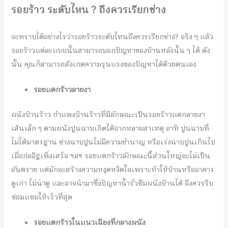
รอยร้าว ระดับไหน ? ถึงควรเรียกช่าง
จะทราบได้อย่างไรว่ารอยร้าวระดับไหนถึงควรเรียกช่าง? จริง ๆ แล้ว
รอยร้าวแต่ละแบบนั้นสามารถบอกปัญหาของบ้านหลังนั้น ๆ ได้ ดัง
นั้น คุณก็สามารถสังเกตความรุนแรงของปัญหาได้ด้วยตนเอง
รอยแตกร้าวลายงา
ผนังบ้านร้าว กำแพงบ้านร้าวที่มีลักษณะเป็นรอยร้าวแตกลายงา
เส้นเล็ก ๆ ตามผนังปูนฉาบเกิดได้จากหลายสาเหตุ อาทิ ปูนฉาบที่
ไม่ได้มาตรฐาน ช่างฉาบปูนไม่มีความชำนาญ หรือเร่งฉาบปูนเกินไป
เมื่อก่ออิฐเพิ่งเสร็จ ฯลฯ รอยแตกร้าวลักษณะนี้ส่วนใหญ่จะไม่เป็น
อันตราย แต่มักจะสร้างความหงุดหงิดใจเพราะทำให้บ้านหรืออาคาร
ดูเก่า ไม่น่าดู และอาจนำมาซึ่งปัญหาน้ำรั่วซึมผนังบ้านได้ จึงควรรีบ
ซ่อมแซมให้เร็วที่สุด
รอยแตกร้าวในแนวเฉียงที่กลางผนัง