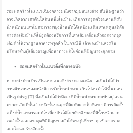
รอยแตกร้าวในแนวเฉียงกลางผนังจากมุมบนลงล่าง สันนิษฐานว่า
อาจเกิดจากเสาต้นใดต้นหนึ่งในบ้าน เกิดการทรุดตัวจนคานที่รับ
น้ำหนักบนเสาไม่สามารถพยุงน้ำหนักได้เหมือนเดิม สาเหตุหลักคือ
การต่อเติมบ้านที่ไม่ถูกต้องหรือการที่เสาเข็มเคลื่อนตัวออกจากจุด
เดิมทำให้รากฐานอาคารทรุดตัว ในกรณีนี้ เจ้าของบ้านควรรีบ
ปรึกษาช่างผู้เชี่ยวชาญเพื่อหาทางแก้ไขก่อนที่ปัญหาจะลุกลาม
รอยแตกร้าวในแนวดิ่งที่กลางผนัง
หากผนังบ้านร้าวเป็นแบบแนวดิ่งตรงกลางผนังอาจเป็นไปได้ว่า
คานด้านบนของผนังมีการรับน้ำหนักมากเกินไปจนทำให้พื้นแอ่น
เป็นรูปตัวยู (U) ซึ่งเป็นไปได้ว่ามีของที่มีน้ำหนักมากกดทับอยู่ ส่วน
มากจะเกิดที่ชั้นล่างหรือชั้นบนสุดที่ติดกับดาดฟ้าที่อาจะมีการติดตั้ง
แท็งก์น้ำ สามารถแก้ไขเบื้องต้นได้โดยย้ายสิ่งของที่มีน้ำหนักมาก
เหล่านั้นออกจากจุดที่มีปัญหา แล้วให้ช่างผู้เชี่ยวชาญเข้ามาตรวจ
สอบโครงสร้างอีกครั้ง