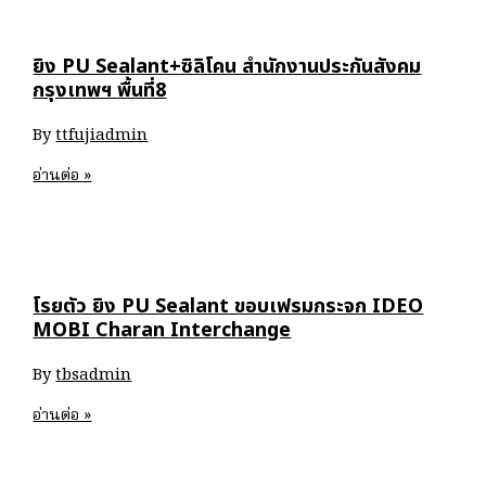
ลิ
โคน
ยิง PU Sealant+ซิลิโคน สำนักงานประกันสังคม
โครงการ
กรุงเทพฯ พื้นที่8
The
Room
By
ttfujiadmin
สาทร
ยิง
อ่านต่อ »
PU
Sealant+ซิ
ลิ
โคน
โรยตัว ยิง PU Sealant ขอบเฟรมกระจก IDEO
สำนักงาน
MOBI Charan Interchange
ประกัน
สังคม
By
tbsadmin
กรุงเทพฯ
พื้นที่8
โรย
อ่านต่อ »
ตัว
ยิง