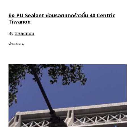
PU
Sealant
ยิง PU Sealant ซ่อมรอยแตกร้าวชั้น 40 Centric
ขอบ
Tiwanon
เฟรม
กระจก
By
tbsadmin
IDEO
MOBI
ยิง
อ่านต่อ »
Charan
PU
Interchange
Sealant
ซ่อม
รอย
แตก
ร้าว
ชั้น
40
Centric
Tiwanon