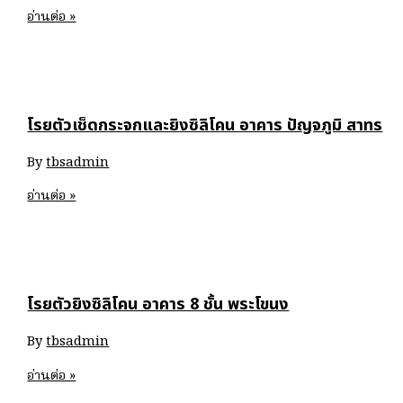
โรย
อ่านต่อ »
ตัว
ยิง
ซิ
ลิ
โรยตัวเช็ดกระจกและยิงซิลิโคน อาคาร ปัญจภูมิ สาทร
โคน
กระจก
By
tbsadmin
อาคาร
รังสี
โรย
อ่านต่อ »
เทคนิค
ตัว
ม.รามคำแหง
เช็ด
กระจก
และ
โรยตัวยิงซิลิโคน อาคาร 8 ชั้น พระโขนง
ยิง
ซิ
By
tbsadmin
ลิ
โคน
โรย
อ่านต่อ »
อาคาร
ตัว