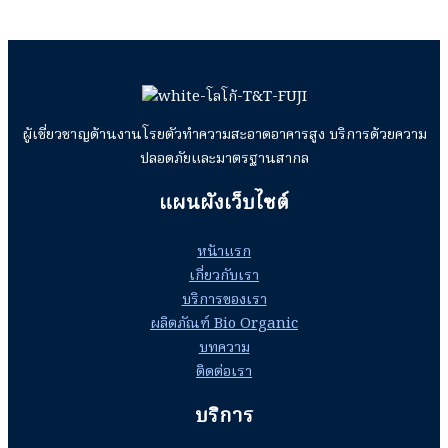
ปัญจ
ยิง
ภูมิ
ซิ
สาทร
ลิ
โคน
อาคาร
ผู้เชี่ยวชาญด้านงานโรยตัวทำความสะอาดอาคารสูง บริการด้วยความ
8
ปลอดภัยและมาตรฐานสากล
ชั้น
พระโขนง
แผนผังเว็บไซต์
หน้าแรก
เกี่ยวกับเรา
บริการของเรา
ผลิตภัณฑ์ Bio Organic
บทความ
ติดต่อเรา
บริการ