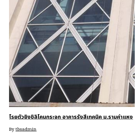
โรยตัวยิงซิลิโคนกระจก อาคารรังสีเทคนิค ม.รามคำแหง
By
tbsadmin