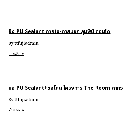
ตัว
ยิง
ซิ
ลิ
ยิง PU Sealant ภายใน-ภายนอก ลุมพินี คอนโด
โคน
โรงแรม
By
ttfujiadmin
บัน
ยัน
ยิง
อ่านต่อ »
ทรี
PU
Sealant
ภายใน-
ภายนอก
ยิง PU Sealant+ซิลิโคน โครงการ The Room สาทร
ลุมพิ
นี
By
ttfujiadmin
คอน
โด
ยิง
อ่านต่อ »
PU
Sealant+ซิ