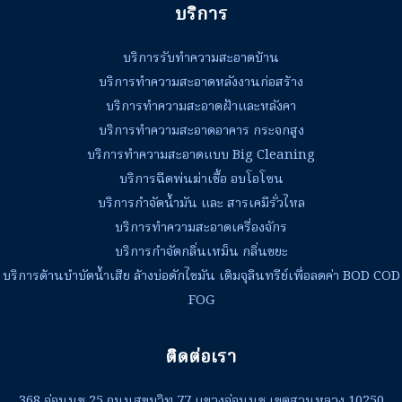
บริการ
บริการรับทำความสะอาดบ้าน
บริการทำความสะอาดหลังงานก่อสร้าง
บริการทำความสะอาดฝ้าและหลังคา
บริการทำความสะอาดอาคาร กระจกสูง
บริการทำความสะอาดแบบ Big Cleaning
บริการฉีดพ่นฆ่าเชื้อ อบโอโซน
บริการกำจัดน้ำมัน และ สารเคมีรั่วไหล
บริการทำความสะอาดเครื่องจักร
บริการกำจัดกลิ่นเหม็น กลิ่นขยะ
บริการด้านบำบัดน้ำเสีย ล้างบ่อดักไขมัน เติมจุลินทรีย์เพื่อลดค่า BOD COD
FOG
ติดต่อเรา
368 อ่อนนุช 25 ถนนสุขุมวิท 77 แขวงอ่อนนุช เขตสวนหลวง 10250