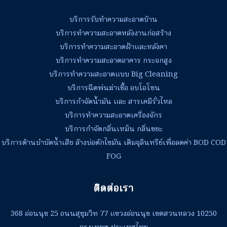
บริการรับทำความสะอาดบ้าน
บริการทำความสะอาดหลังงานก่อสร้าง
บริการทำความสะอาดฝ้าและหลังคา
บริการทำความสะอาดอาคาร กระจกสูง
บริการทำความสะอาดแบบ Big Cleaning
บริการฉีดพ่นฆ่าเชื้อ อบโอโซน
บริการกำจัดน้ำมัน และ สารเคมีรั่วไหล
บริการทำความสะอาดเครื่องจักร
บริการกำจัดกลิ่นเหม็น กลิ่นขยะ
บริการด้านบำบัดน้ำเสีย ล้างบ่อดักไขมัน เติมจุลินทรีย์เพื่อลดค่า BOD COD
FOG
ติดต่อเรา
368 อ่อนนุช 25 ถนนสุขุมวิท 77 แขวงอ่อนนุช เขตสวนหลวง 10250